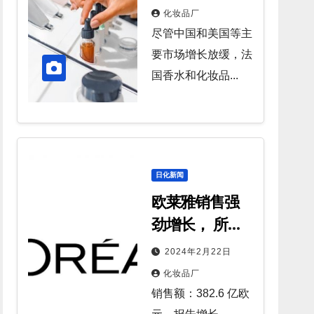
化妆品厂
尽管中国和美国等主
要市场增长放缓，法
国香水和化妆品...
日化新闻
欧莱雅销售强
劲增长， 所有
部门和所有区
2024年2月22日
域又一年表现
化妆品厂
出色
销售额：382.6 亿欧