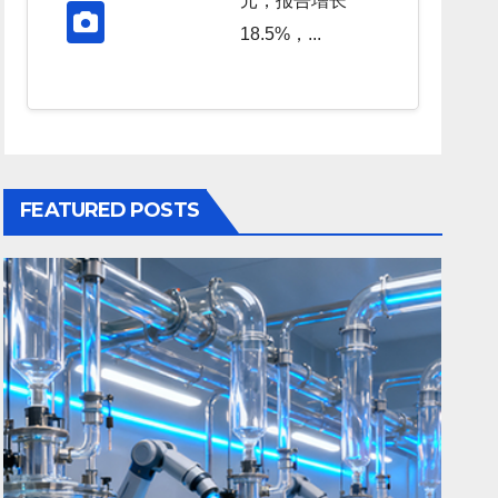
元，报告增长
18.5%，...
FEATURED POSTS