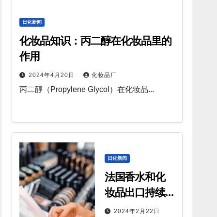
日化新闻
化妆品知识：丙二醇在化妆品里的
作用
2024年4月20日
化妆品厂
丙二醇（Propylene Glycol）在化妆品...
日化新闻
法国香水和化
妆品出口持续
猛增
2024年2月22日