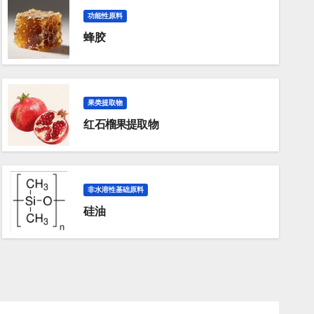
功能性原料
蜂胶
果类提取物
红石榴果提取物
非水溶性基础原料
硅油