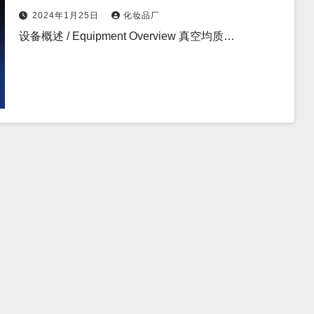
2024年1月25日
化妆品厂
设备概述 / Equipment Overview 真空均质…