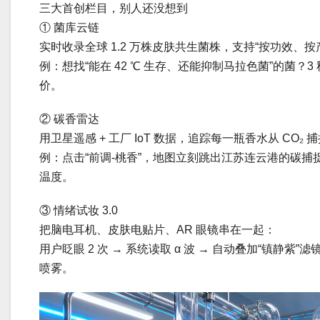
三大首创栏目，别人还没想到
① 菌库云链
实时收录全球 1.2 万株皮肤共生菌株，支持“按功效、
例：想找“能在 42 ℃ 生存、还能抑制马拉色菌”的菌？
价。
② 碳香雷达
用卫星遥感 + 工厂 IoT 数据，追踪每一瓶香水从 CO₂
例：点击“前调-桃香”，地图立刻跳出江苏连云港的碳
温度。
③ 情绪试妆 3.0
把脑电耳机、皮肤电贴片、AR 眼镜串在一起：
用户眨眼 2 次 → 系统读取 α 波 → 自动叠加“镇静紫”滤
喷雾。