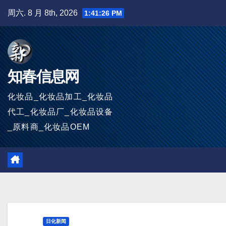
跳
周六. 8 月 8th, 2026
1:41:28 PM
至
内
容
知春信息网
化妆品_化妆品加工_化妆品
代工_化妆品厂_化妆品设备
_原料商_化妆品OEM
日化新闻