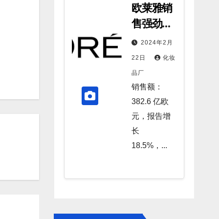
欧莱雅销
售强劲增
长， 所有
2024年2月
部门和所
22日
化妆
有区域又
品厂
一年表现
销售额：
出色
382.6 亿欧
元，报告增
长
18.5%，...