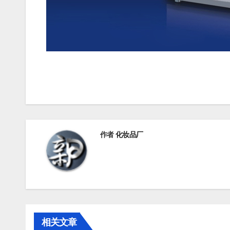
文
章
导
航
作者
化妆品厂
相关文章