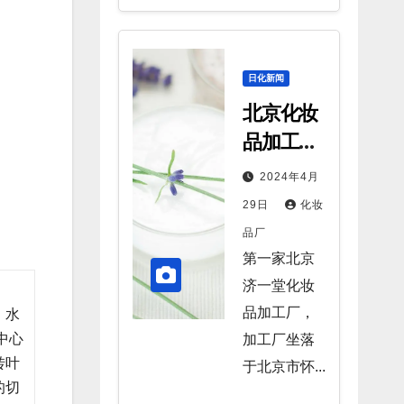
日化新闻
北京化妆
品加工厂
只剩这几
2024年4月
家
29日
化妆
品厂
第一家北京
济一堂化妆
品加工厂，
、水
中心
加工厂坐落
转叶
于北京市怀...
的切