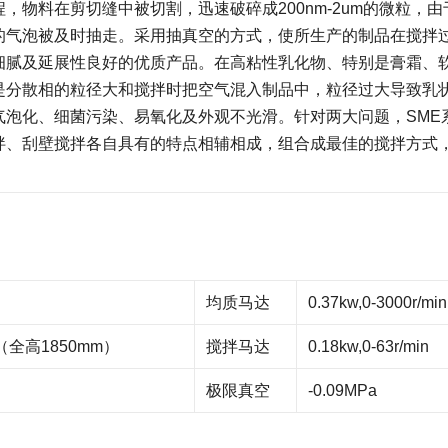
物料在剪切缝中被切割，迅速破碎成200nm-2um的微粒，由
的气泡被及时抽走。采用抽真空的方式，使所生产的制品在搅拌
细腻及延展性良好的优质产品。在高粘性乳化物、特别是膏霜、
是分散相的粒径大和搅拌时把空气混入制品中，粒径过大导致乳
气泡化、细菌污染、易氧化及外观不光滑。针对两大问题，SME
拌、刮壁搅拌各自具有的特点相辅相成，组合成最佳的搅拌方式
均质马达
0.37kw,0-3000r/min
m（全高1850mm）
搅拌马达
0.18kw,0-63r/min
极限真空
-0.09MPa