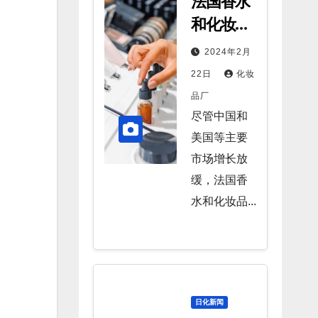
法国香水
和化妆品
出口持续
2024年2月
猛增
22日
化妆
品厂
尽管中国和
美国等主要
市场增长放
缓，法国香
水和化妆品...
日化新闻