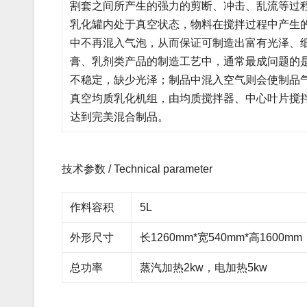
割套之间所产生的强力的剪断、冲击、乱流等过程，
乳化罐内处于真空状态，物料在搅拌过程中产生
中不再混入气泡，从而保证可制造出富有光泽、
膏、乳剂类产品的制造工艺中，通常最成问题的
不稳定，缺少光泽；制品中混入空气则会使制品
真空均质乳化机组，由均质搅拌器、中心叶片搅
达到完美混合制品。
技术参数 / Technical parameter
作料容积
5L
外形尺寸
长1260mm*宽540mm*高1600m
总功率
蒸汽加热2kw，电加热5kw