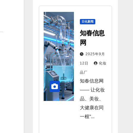
日化新闻
知春信息
网
2025年9月
12日
化妆
品厂
知春信息网
—— 让化妆
品、美妆、
大健康在同
一根“...