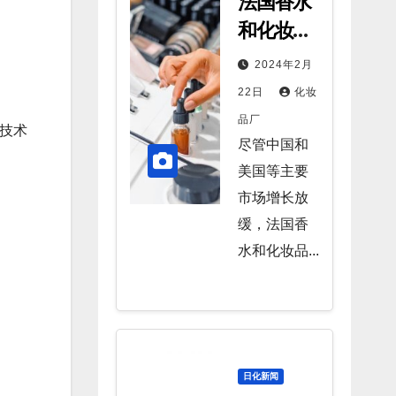
法国香水
和化妆品
出口持续
2024年2月
猛增
22日
化妆
品厂
技术
尽管中国和
美国等主要
市场增长放
缓，法国香
水和化妆品...
日化新闻