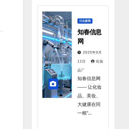
日化新闻
知春信息
网
2025年9月
12日
化妆
品厂
知春信息网
—— 让化妆
品、美妆、
大健康在同
一根“...