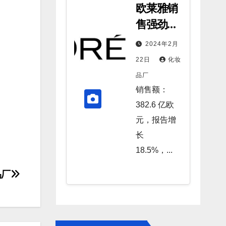
欧莱雅销
售强劲增
长， 所有
2024年2月
部门和所
22日
化妆
有区域又
品厂
一年表现
销售额：
出色
382.6 亿欧
元，报告增
长
18.5%，...
品厂