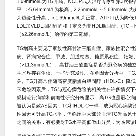
1.69mmol/L为TG升高。NCEP成人治疗专家组第3次
平：≥5.64mmol/L为极高，2.26mmol/L～5.63mmol/L为升
为边缘性升高，＜1.69mmol/L为正常。ATPⅢ认为降
LDL加VLDL胆固醇的和〔定义为非HDL胆固醇〕(TC－H
（≥2.26mmol/L）治疗的第二靶标。
TG增高主要见于家族性高甘油三酯血症、家族性混合性
病、肾病综合症、甲减、胆道梗塞、糖原累积症、妊娠
（>11.3mmol/L）。高甘油三酯血症是否为冠心病
学术界存在争议。一些研究发现，在单因素分析中，T
关。TG升高常伴随高密度脂蛋白胆固醇（HDL-C）降低
它危险因素后，TG与冠心病危险的相关性在许多情况
规模流行病学和前瞻性研究分析显示，高TG也是冠心病
被认为是致AS因素，TG和HDL-C一样，成为冠心病
性因素可升高TG水平，但临床中大部分血清TG升高见
之间的关系，有必要对TG水平高低做出分类，为临床诊