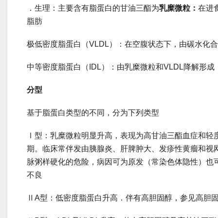
．生理：主要含有脂蛋白的甘油三酯为
乳糜微粒：
在进
脂肪
极低密度脂蛋白（VLDL）：在空腹状态下，由碳水化
中等密度脂蛋白（IDL）：由乳糜微粒和VLDL降解形成
分型
基于脂蛋白类型的不同，分为下列类型
Ⅰ型：乳糜微粒明显升高，表现为高甘油三酯血症和轻
期。临床常伴发由胰腺炎、肝脾肿大、发疹性黄瘤和视
脉粥样硬化的危险，病因可为原发（常染色体隐性）也可
不良
ⅡA型：低密度脂蛋白升高．伴有高胆固醇，参见高胆