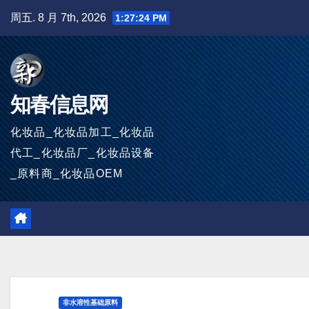
跳
周五. 8 月 7th, 2026
1:27:25 PM
至
内
容
知春信息网
化妆品_化妆品加工_化妆品
代工_化妆品厂_化妆品设备
_原料商_化妆品OEM
非水溶性基础原料