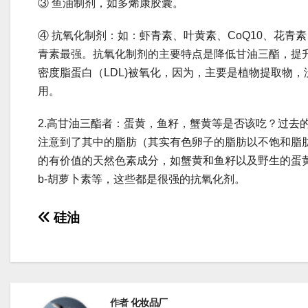
③ 鱼油制剂，如多烯康胶囊。
④ 抗氧化制剂：如：虾青素、叶黄素、CoQ10、花青
青素最强。抗氧化制剂的主要特点是降低甘油三酯，提
密度脂蛋白（LDL)被氧化，因为，主要是植物提取物
用。
2.高甘油三酯者：蛋黄，鱼籽，蟹黄等是否该吃？过去
注意到了其中的脂肪（其实有色卵子的脂肪以不饱和脂
的有价值的天然色素成分，如蟹黄和鱼籽以及野生的蛋
b-胡萝卜素等，这些都是很强的抗氧化剂。
文
硅油
章
导
航
作者
化妆品厂