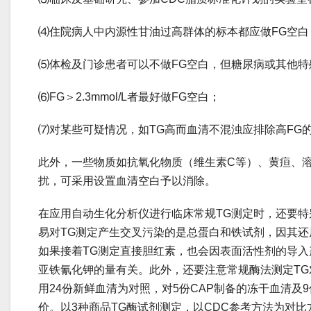
⑷住院病人中内源性甘油过高群体的标本都应做FG空白
⑸体检及门诊患者可以不做FG空白，但糖尿病或其他特
⑹FG＞2.3mmol/L者最好做FG空白；
⑺对某些可疑情况，如TG高而血清不混浊应排除高FG
此外，一些物质如抗氧化物质（维生素C等）、黄疸、溶
扰，可采用设置血清空白予以消除。
在应用自动生化分析仪进行临床常规TG测定时，还要
易对TG测定产生交叉污染的是总蛋白和铁试剂，因其还原物
如果接着TG测定直接胆红素，也会因表面活性剂的导入
亚铁氰化钾的量有关。此外，还要注意常规酶法测定TG对
用24份新鲜血清为对照，对5份CAP制备的冻干血清及
价。以3种商品TG酶试剂测定，以CDC参考方法为对