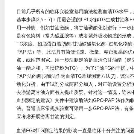
目前几乎所有的临床实验室都用酶法检测血清TG水平，
基本步骤[3,5～7]：用最合适的LPL水解TG生成甘油
用一种酶，例如甘油激酶，将甘油磷酸化以进行下一步
是有色染料（常为醌亚胺等）或者紫外吸收物质的形成
TG浓度。如脂蛋白脂肪酶-甘油磷酸氧化酶- 过氧化物酶-
PAP 法）等。此法具有简便快速、微量、精密度高的
点，线性范围宽。用一步法测定的是血清总甘油酯（定义
油一酯之和，习惯统称为TG）。为了消除FG的干扰，中
PAP 法的两步酶法作为血清TG常规测定方法[7]，该
动化分析，由于试剂分成两部分加入，对正确设置分析
去净游离甘油方面有人提出质疑。针对这一情况，近来
血脂测定的建议》文件中建议酶法如GPO-PAP 法作为
法。普通临床常规实验室可采用一步GPO-PAP法，有
应考虑开展游离甘油的测定。
血清FG对TG测定结果的影响一直是临床十分关注的问