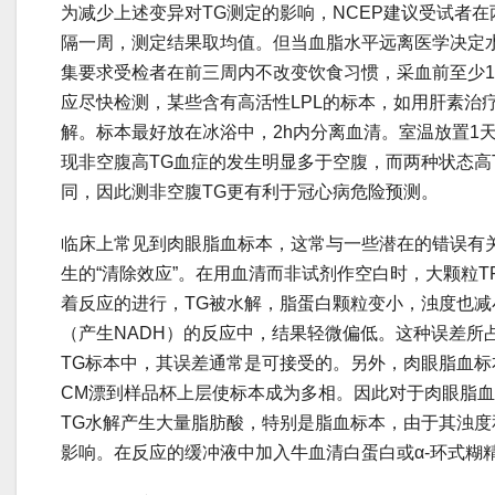
为减少上述变异对TG测定的影响，NCEP建议受试者
隔一周，测定结果取均值。但当血脂水平远离医学决定
集要求受检者在前三周内不改变饮食习惯，采血前至少12
应尽快检测，某些含有高活性LPL的标本，如用肝素治
解。标本最好放在冰浴中，2h内分离血清。室温放置1天TG
现非空腹高TG血症的发生明显多于空腹，而两种状态高
同，因此测非空腹TG更有利于冠心病危险预测。
临床上常见到肉眼脂血标本，这常与一些潜在的错误有关
生的“清除效应”。在用血清而非试剂作空白时，大颗粒T
着反应的进行，TG被水解，脂蛋白颗粒变小，浊度也
（产生NADH）的反应中，结果轻微偏低。这种误差所
TG标本中，其误差通常是可接受的。另外，肉眼脂血标
CM漂到样品杯上层使标本成为多相。因此对于肉眼脂
TG水解产生大量脂肪酸，特别是脂血标本，由于其浊
影响。在反应的缓冲液中加入牛血清白蛋白或α-环式糊