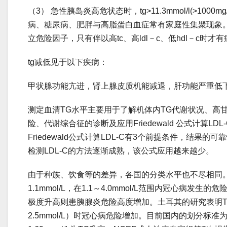
（3） 急性胰岛炎高危状态时，tg>11.3mmol/l(>100
病、糖尿病、肥胖与高脂蛋白血症常有家庭性集聚现象。
立危险因子，只有伴以高tc、高ldl－c、低hdl－c时才
tg减低见于以下疾病：
甲状腺功能亢进，肾上腺皮质机能减退，肝功能严重低
测定血清TG水平主要用于了解机体内TG代谢状况、高
险、代谢综合征的诊断及应用Friedewald 公式计算L
Friedewald公式计算LDL-C有3个前提条件，结果
检测LDL-C的方法逐渐成熟，该公式应用越来越少。
由于种族、饮食等的差异，各国的分类水平也不尽相同
1.1mmol/L，在1.1～4.0mmol/L范围内冠心病发生的危
极度升高则患胰腺炎危险高度增加。土耳其的研究表明TG
2.5mmol/L）时冠心病危险增加。目前国内的划分标准为：合