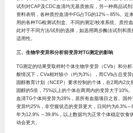
试剂对CAP及CDC血清均无基质效应，另一种商品试剂
资料表明，各种质控血清中FG占TG的12%～85%。
用的各种TG检测试剂盒、不同的测定/校准系统、质控
此对于不同方法/试剂的选择，如选用两步酶法试剂和质
适用性。
三、生物学变异和分析前变异对TG测定的影响
TG测定的结果受取样时个体生物学变异（CVb）和分析不
般情况下，CVa相对较小（约为3%），而CVb占总变异的
固醇教育计划（NCEP）要求控制的个体，在2周内2次
固醇的5倍，75%以上的个体在两周内的变异大于10%。
血清TG个体间变异为28%，居所有血脂项目之首。国外资
变异约25%，非空腹状态的变异更大，日间约为6.3%～65
年为12.9% ～39.9%，以上数据均为正常个体稳定
动会更大。