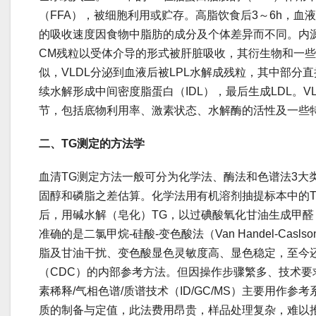
（FFA），被细胞利用或贮存。高脂饮食后3～6h，血
的吸收速度因食物中脂肪的成分及个体差异而不同。内
CM残粒以受体介导的形式被肝脏吸收，其衍生物和一些新
似，VLDL分泌到血液后被LPL水解成残粒，其中部分
续水解形成中间密度脂蛋白（IDL），最后生成LDL。V
节，包括底物利用率、激素状态、水解酶的活性及一些
二、TG测定的方法学
血清TG测定方法一般可分为化学法、酶法和色谱法3大
固醇和磷脂之差估算。化学法用有机溶剂抽提标本中的
后，用碱水解（皂化）TG，以过碘酸氧化甘油生成甲
准确的是二氯甲烷-硅酸-变色酸法（Van Handel-Ca
脂及甘油干扰、变色酸显色灵敏度高、显色稳定，至今
（CDC）的内部参考方法。但因操作步骤繁多、技术要
素稀释/气相色谱/质谱技术（ID/GC/MS）主要用作
质的制备与定值，此法费用昂贵，样品处理复杂，难以