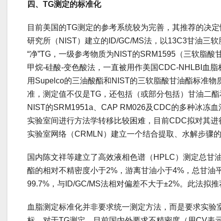
四、TG测定的标准化
目前美国的TG测定的参考系统较为完善，其推荐的决
研究所（NIST）建立的ID/GC/MS法，以13C3甘
“净”TG，一级参考物质为NIST的SRM1595（三软
甲烷-硅酸-变色酸法，一直被用作美国CDC-NHLBI
用Supelco的三油酸酯和NIST的三软脂酸甘油酯标准物质
准，测定值不仅是TG，还包括（或部分包括）甘油二
NIST的SRM1951a、CAP RM026及CDC的多种
实验室间进行方法学转移比较困难，目前CDC拟对其进
实验室网络（CRMLN）建立一个结合提取、水解步骤的
国内陈文祥等建立了高效液相色谱（HPLC）测定总甘
酯的相对不精密度小于2%，游离甘油小于4%，总甘油平均
99.7%，与ID/GC/MS法相对偏差不大于±2%。此法
血脂测定标准化并非要求统一测定方法，而是要求实验
标。对于TG测定，目前国内外要求不精密度（用CV表