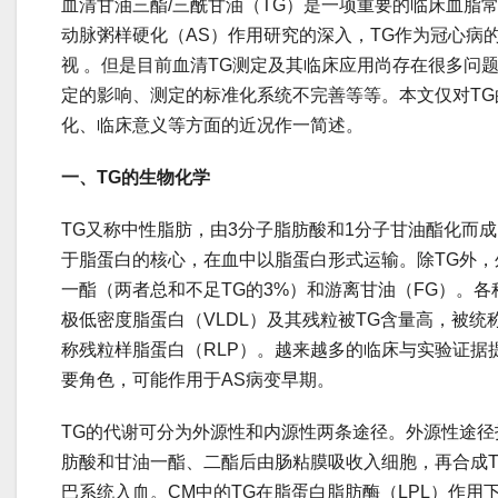
血清甘油三酯/三酰甘油（TG）是一项重要的临床血脂
动脉粥样硬化（AS）作用研究的深入，TG作为冠心病
视 。但是目前血清TG测定及其临床应用尚存在很多问
定的影响、测定的标准化系统不完善等等。本文仅对T
化、临床意义等方面的近况作一简述。
一、TG的生物化学
TG又称中性脂肪，由3分子脂肪酸和1分子甘油酯化而
于脂蛋白的核心，在血中以脂蛋白形式运输。除TG外
一酯（两者总和不足TG的3%）和游离甘油（FG）。
极低密度脂蛋白（VLDL）及其残粒被TG含量高，被统
称残粒样脂蛋白（RLP）。越来越多的临床与实验证据提
要角色，可能作用于AS病变早期。
TG的代谢可分为外源性和内源性两条途径。外源性途径
肪酸和甘油一酯、二酯后由肠粘膜吸收入细胞，再合成T
巴系统入血。CM中的TG在脂蛋白脂肪酶（LPL）作用