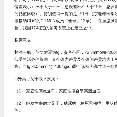
偏差表示）应不大于±5%，总误差应不大于15%。总误差=
的靶值比较）。特别值得一提的是卫生部北京老年医学研
被接纳CDC的CRMLN成员（全球共12家），在血脂
验，我国TG测定的参考系统正在建立之中。
临床意义
甘油三酯，英文缩写为tg，参考范围：<2.3mmol/l(<20
低受生活条件影响，其个体内差异及个体间差异均大于
高。当tg>4.5mmol/l(>400mg/dl)即可诊断为高甘油三酯
tg升高可见于以下疾病：
（1） 家庭性高tg血病，家庭性混合型高脂血症。
（2） 继发性疾病常见于：糖尿病、糖原累积症、甲状
等。