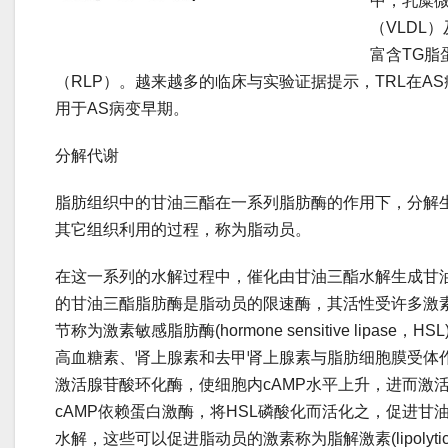
中，乳糜
（VLDL
富含TG脂
（RLP）。越来越多的临床与实验证据提示，TRL在A
用于AS病变早期。
分解代谢
脂肪组织中的甘油三酯在一系列脂肪酶的作用下，分解
其它组织利用的过程，称为脂动员。
在这一系列的水解过程中，催化由甘油三酯水解生成甘
的甘油三酯脂肪酶是脂动员的限速酶，其活性受许多激
节称为激素敏感脂肪酶(hormone sensitive lipase，HS
高血糖素、肾上腺素和去甲肾上腺素与脂肪细胞膜受体
激活腺苷酸环化酶，使细胞内cAMP水平上升，进而激
cAMP依赖蛋白激酶，将HSL磷酸化而活化之，促进甘
水解，这些可以促进脂动员的激素称为脂解激素(lipolyti