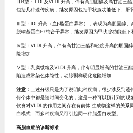
ⅡB型： LDL及VLDL升高，伴有高胆固醇及高甘油
包括几种遗传疾病，继发原因包括甲状腺功能低下、肝
Ⅲ型：IDL升高（血β脂蛋白异常），表现为高胆固醇
脱辅基蛋白Ez纯合子异常，继发原因为甲状腺功能低下
Ⅳ型：VLDL升高，伴有高甘油三酯和轻度升高的胆固
险增加
Ⅴ型：乳糜微粒及VLDL升高，伴有明显增高的甘油三酯和
陷造成常染色体隐性，动脉粥样硬化危险增加
注意：
上述分级只是为了说明此种疾病，很少涉及到遗
何个体中都是随时间变化的，这是一种可以预计到的现象，
饮食对VLDL的作用之间存在有前体-生成物这样的关
白模式，而多种疾病又可引起同一种脂蛋白表型。
高脂血症的诊断标准