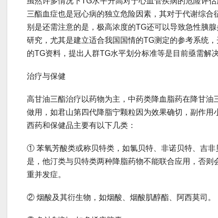
虽然许多情况下TG水平升高对于心血管疾病的危险评
三酯血症也是冠心病的独立危险因素，其对于代谢综合
别是还需注意的是，极高浓度的TG还可以导致急性胰腺
研究，尤其是建立适合我国国情的TG测定的参考系统
的TG资料，提出人群TG水平划分标准等是目前亟需解
治疗与保健
高甘油三酯治疗以药物为主，中药类降血脂药在降甘油
做用，如君山第四代降脂宁颗粒因为效果确切，副作用
西药和保健品主要有以下几类：
① 苯氧芳酸类或称贝特类，如氯贝特、非诺贝特、吉非
是，他汀类与贝特类两种降脂药物不能联合应用，否则
重并发症。
② 烟酸及其衍生物，如烟酸、烟酸肌醇酯、阿西莫司。