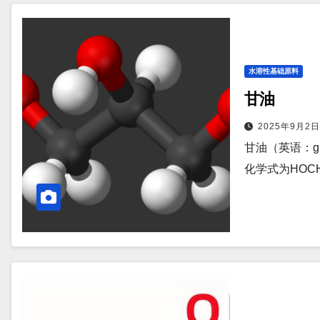
水溶性基础原料
甘油
2025年9月2
甘油（英语：gl
化学式为HOC