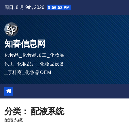
跳
周日. 8 月 9th, 2026
9:56:52 PM
至
内
容
知春信息网
化妆品_化妆品加工_化妆品
代工_化妆品厂_化妆品设备
_原料商_化妆品OEM
分类：
配液系统
配液系统